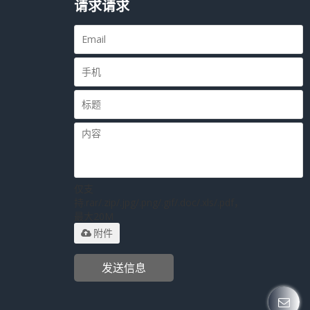
请求请求
仅支
持.rar/.zip/.jpg/.png/.gif/.doc/.xls/.pdf，
最大20M
附件
发送信息