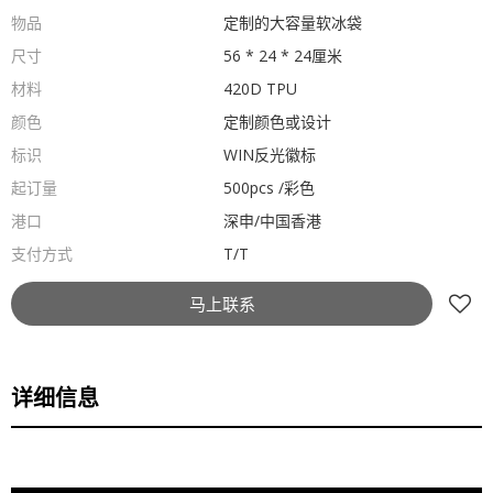
物品
定制的大容量软冰袋
尺寸
56 * 24 * 24厘米
材料
420D TPU
颜色
定制颜色或设计
标识
WIN反光徽标
起订量
500pcs /彩色
港口
深申/中国香港
支付方式
T/T
马上联系
详细信息