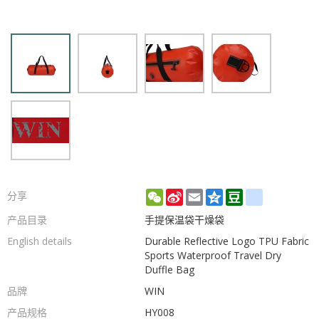
WeChat
Sina
Email
Qzone
Douban
renren
分享
Weibo
产品目录
手提保温袋干燥袋
English details
Durable Reflective Logo TPU Fabric
Sports Waterproof Travel Dry
Duffle Bag
品牌
WIN
产品规格
HY008