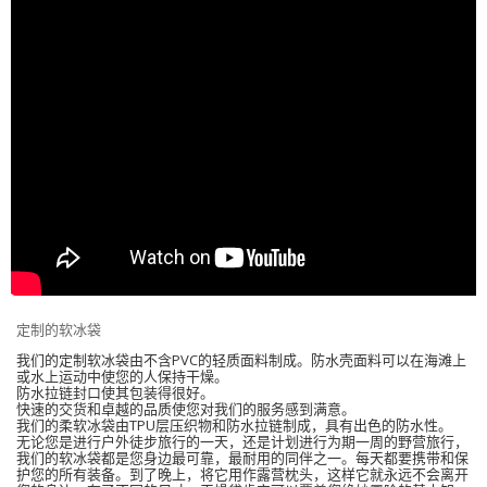
定制的软冰袋
我们的定制软冰袋由不含PVC的轻质面料制成。防水壳面料可以在海滩上
或水上运动中使您的人保持干燥。
防水拉链封口使其包装得很好。
快速的交货和卓越的品质使您对我们的服务感到满意。
我们的柔软冰袋由TPU层压织物和防水拉链制成，具有出色的防水性。
无论您是进行户外徒步旅行的一天，还是计划进行为期一周的野营旅行，
我们的软冰袋都是您身边最可靠，最耐用的同伴之一。每天都要携带和保
护您的所有装备。到了晚上，将它用作露营枕头，这样它就永远不会离开