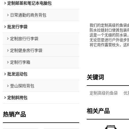
定制邮差和笔记本电脑包
日常通勤的商务背包
我们的定制高级钓鱼袋
批发行李袋
防水拉链封口使其包装
这是一个无缝的防水袋
定制旅行行李袋
无论您是进行户外徒步
将它用作露营枕头，这
定制健身房行李袋
定制行李箱
批发运动包
关键词
登山探险背包
定制高级钓鱼袋
优
定制斜挎包
相关产品
热销产品