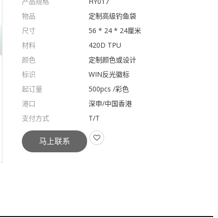
产品规格
HY017
物品
定制高级钓鱼袋
尺寸
56 * 24 * 24厘米
材料
420D TPU
颜色
定制颜色或设计
标识
WIN反光徽标
起订量
500pcs /彩色
港口
深申/中国香港
支付方式
T/T
马上联系