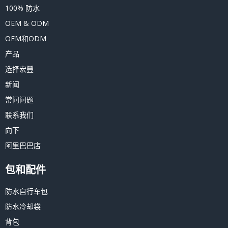
100% 防水
OEM & ODM
OEM和ODM
产品
选择宏豐
新闻
常问问题
联系我们
向下
阿里巴巴店
包和配件
防水自行车包
防水冷却袋
背包