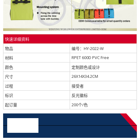
快速详细资料
物品
编号：HY-2022-W
RPET 600D PVC Free
材料
颜色
定制颜色或设计
26X14X34.2CM
尺寸
过程
接受者
标识
反光徽标
起订量
200个/色
详细图片