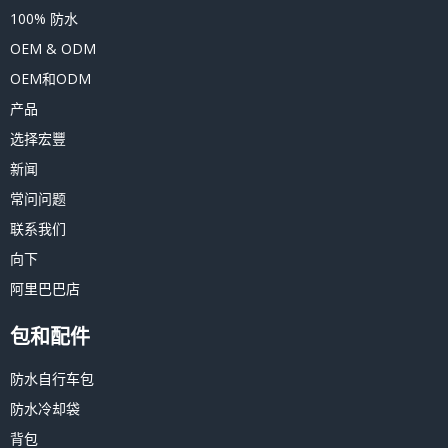
100% 防水
OEM & ODM
OEM和ODM
产品
选择宏豐
新闻
常问问题
联系我们
向下
阿里巴巴店
包和配件
防水自行车包
防水冷却袋
背包