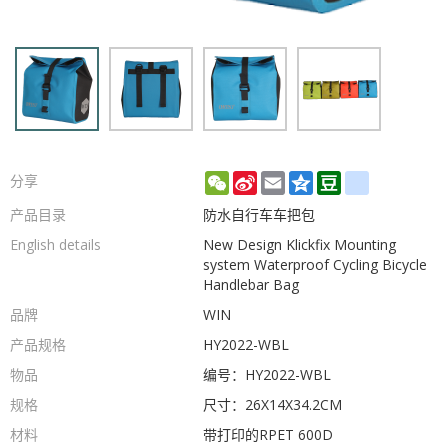
WeChat
Sina
Email
Qzone
Douban
renren
分享
Weibo
产品目录
防水自行车车把包
English details
New Design Klickfix Mounting
system Waterproof Cycling Bicycle
Handlebar Bag
品牌
WIN
产品规格
HY2022-WBL
物品
编号：HY2022-WBL
规格
尺寸：26X14X34.2CM
材料
带打印的RPET 600D