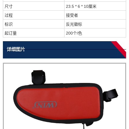
尺寸
23.5 * 6 * 10厘米
过程
接受者
标识
反光徽标
起订量
200个/色
详细图片