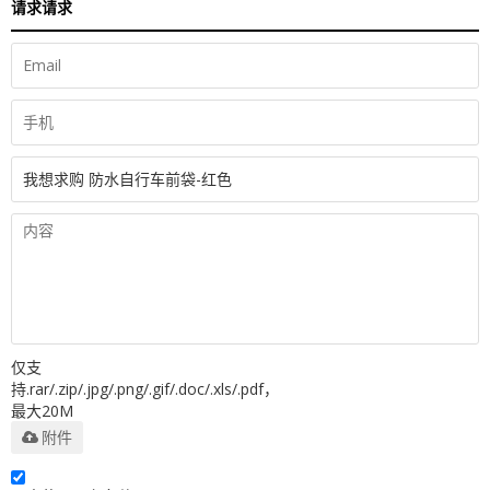
请求请求
仅支
持.rar/.zip/.jpg/.png/.gif/.doc/.xls/.pdf，
最大20M
附件