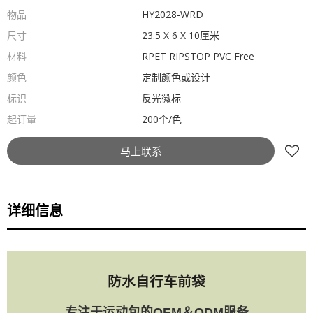
物品
HY2028-WRD
尺寸
23.5 X 6 X 10厘米
材料
RPET RIPSTOP PVC Free
颜色
定制颜色或设计
标识
反光徽标
起订量
200个/色
马上联系
详细信息
防水自行车前袋
专注于运动包的OEM＆ODM服务