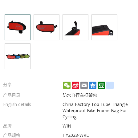
WeChat
Sina
Email
Qzone
Douban
renren
分享
Weibo
产品目录
防水自行车框架包
English details
China Factory Top Tube Triangle
Waterproof Bike Frame Bag For
Cycling
品牌
WIN
产品规格
HY2028-WRD