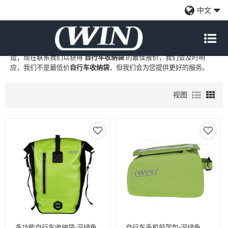
自行车收纳袋
中文
WIN
是
自行车收纳袋
的专业中国制造商和供应商，我们提供定制批发
自行车收纳袋
工厂、自有品牌
自行车收纳袋
和
自行车收纳袋
代工制
造，现在联系我们以获得
自行车收纳袋
的最佳报价，我们会及时响
应，我们不是最低价
自行车收纳袋
，但我们会为您提供更好的服务。
视图
多功能自行车收纳袋-深绿色
自行车手机前架包-深绿色