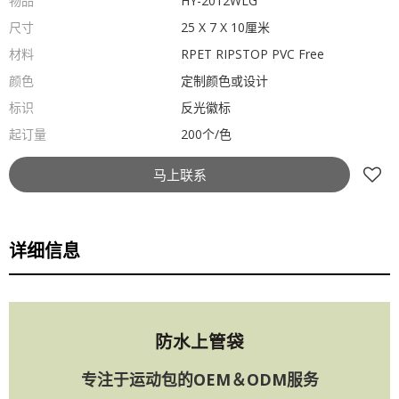
物品
HY-2012WLG
尺寸
25 X 7 X 10厘米
材料
RPET RIPSTOP PVC Free
颜色
定制颜色或设计
标识
反光徽标
起订量
200个/色
马上联系
详细信息
防水上管袋
专注于运动包的OEM＆ODM服务