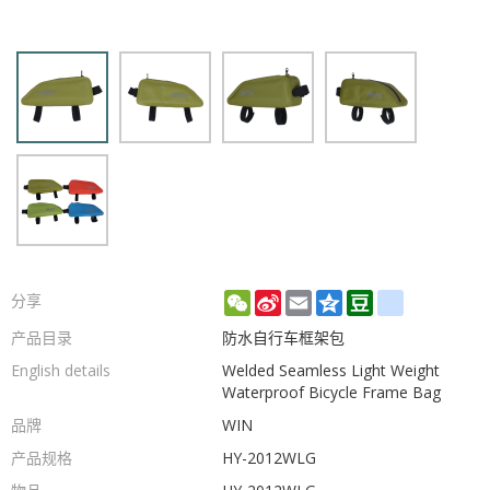
WeChat
Sina
Email
Qzone
Douban
renren
分享
Weibo
产品目录
防水自行车框架包
English details
Welded Seamless Light Weight
Waterproof Bicycle Frame Bag
品牌
WIN
产品规格
HY-2012WLG