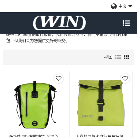
自行车包
中文
WIN
是
自行车包
的专业中国制造商和供应商，我们提供定制批发
自行
车包
工厂、自有品牌
自行车包
和
自行车包
代工制造，现在联系我们以
获得
自行车包
的最佳报价，我们会及时响应，我们不是最低价
自行车
包
，但我们会为您提供更好的服务。
视图
多功能自行车收纳袋-深绿色
上卷封口防水自行车车把包-