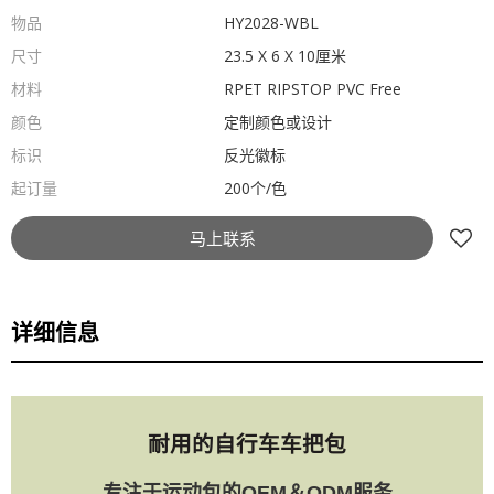
物品
HY2028-WBL
尺寸
23.5 X 6 X 10厘米
材料
RPET RIPSTOP PVC Free
颜色
定制颜色或设计
标识
反光徽标
起订量
200个/色
马上联系
详细信息
耐用的自行车车把包
专注于运动包的OEM＆ODM服务