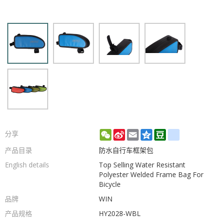
WeChat
Sina
Email
Qzone
Douban
renren
分享
Weibo
产品目录
防水自行车框架包
English details
Top Selling Water Resistant
Polyester Welded Frame Bag For
Bicycle
品牌
WIN
产品规格
HY2028-WBL