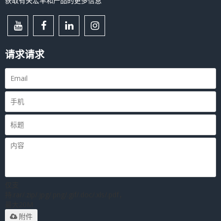
获取有关宏丰和产品的更多信息
请求请求
仅支
持.rar/.zip/.jpg/.png/.gif/.doc/.xls/.pdf，
最大20M
附件