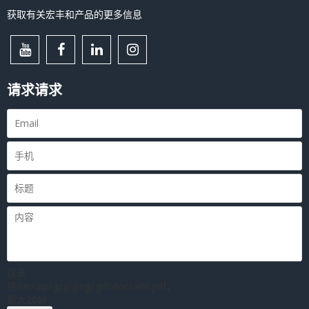
获取有关宏丰和产品的更多信息
请求请求
仅支
持.rar/.zip/.jpg/.png/.gif/.doc/.xls/.pdf，
最大20M