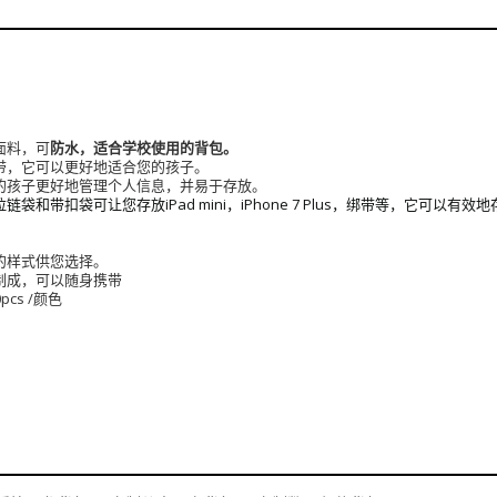
面料，可
防水，适合学校使用的背包。
带，它可以更好地适合您的孩子。
的孩子更好地管理个人信息，并易于存放。
袋和带扣袋可让您存放iPad mini，iPhone 7 Plus，绑带等，它
的样式供您选择。
制成，可以随身携带
cs /颜色