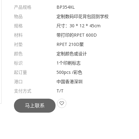
产品规格
BP354XL
物品
定制数码印花背包回到学校
规格
尺寸：30 * 12 * 45cm
材料
带打印的RPET 600D
衬垫
RPET 210D聚
颜色
定制颜色或设计
标识
1个印刷标志
起订量
500pcs /彩色
港口
中国香港深圳
支付方式
T/T
马上联系