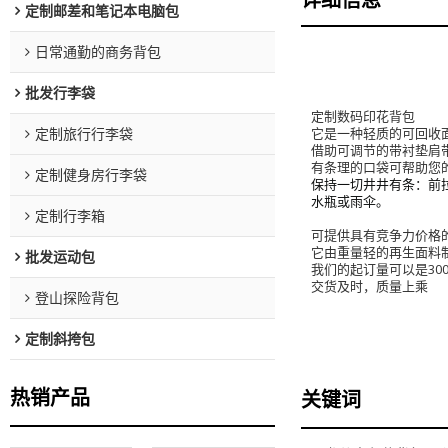
定制邮差和笔记本电脑包
日常通勤的商务背包
批发行李袋
定制数码印花背包
它是一种轻质的可回收
定制旅行行李袋
借助可调节的带衬垫肩
有条理的口袋可帮助您
定制健身房行李袋
保持一切井井有条：前拉链
水瓶或雨伞。
定制行李箱
可提供具有竞争力价格
它由重量轻的再生面料
批发运动包
我们的起订量可以是300p
交货及时，质量上乘
登山探险背包
定制斜挎包
热销产品
关键词