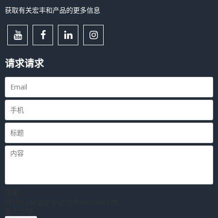
获取有关宏丰和产品的更多信息
请求请求
仅支
持.rar/.zip/.jpg/.png/.gif/.doc/.xls/.pdf，
最大20M