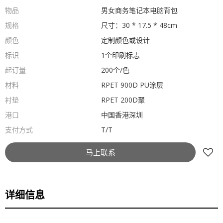
物品
男女商务笔记本电脑背包
规格
尺寸：30 * 17.5 * 48cm
颜色
定制颜色或设计
标识
1个印刷标志
起订量
200个/色
材料
RPET 900D PU涂层
衬垫
RPET 200D聚
港口
中国香港深圳
支付方式
T/T
马上联系
详细信息