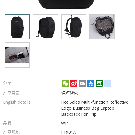
WeChat
Sina
Email
Qzone
Douban
renren
分享
Weibo
产品目录
轻巧背包
English details
Hot Sales Multi-function Reflective
Logo Business Bag Laptop
Backpack For Trip
品牌
WIN
产品规格
F1901A