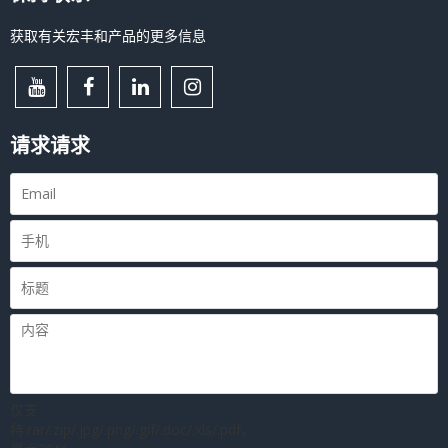
获取有关宏丰和产品的更多信息
请求请求
仅支
持.rar/.zip/.jpg/.png/.gif/.doc/.xls/.pdf，