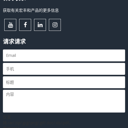
获取有关宏丰和产品的更多信息
请求请求
仅支
持.rar/.zip/.jpg/.png/.gif/.doc/.xls/.pdf，