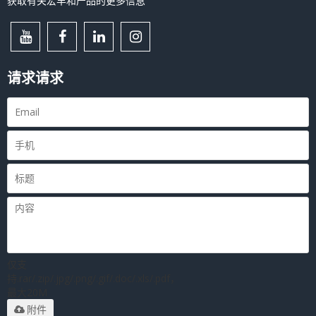
获取有关宏丰和产品的更多信息
请求请求
仅支
持.rar/.zip/.jpg/.png/.gif/.doc/.xls/.pdf，
最大20M
附件