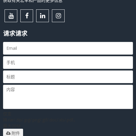
获取有关宏丰和产品的更多信息
请求请求
仅支
持.rar/.zip/.jpg/.png/.gif/.doc/.xls/.pdf，
最大20M
附件