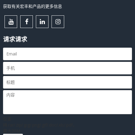
获取有关宏丰和产品的更多信息
请求请求
仅支
持.rar/.zip/.jpg/.png/.gif/.doc/.xls/.pdf，
最大20M