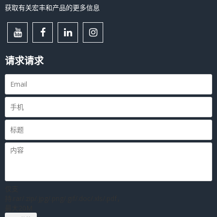
获取有关宏丰和产品的更多信息
请求请求
仅支
持.rar/.zip/.jpg/.png/.gif/.doc/.xls/.pdf，
最大20M