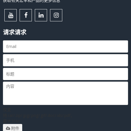
获取有关宏丰和产品的更多信息
请求请求
仅支
持.rar/.zip/.jpg/.png/.gif/.doc/.xls/.pdf，
最大20M
附件