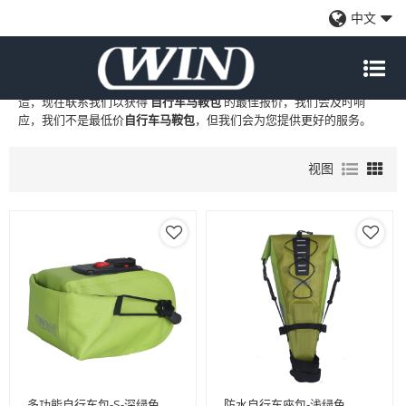
自行车马鞍包
中文
WIN
是
自行车马鞍包
的专业中国制造商和供应商，我们提供定制批发
自行车马鞍包
工厂、自有品牌
自行车马鞍包
和
自行车马鞍包
代工制
造，现在联系我们以获得
自行车马鞍包
的最佳报价，我们会及时响
应，我们不是最低价
自行车马鞍包
，但我们会为您提供更好的服务。
视图
多功能自行车包-S-深绿色
防水自行车座包-浅绿色