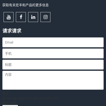
获取有关宏丰和产品的更多信息
请求请求
仅支
持.rar/.zip/.jpg/.png/.gif/.doc/.xls/.pdf，
最大20M