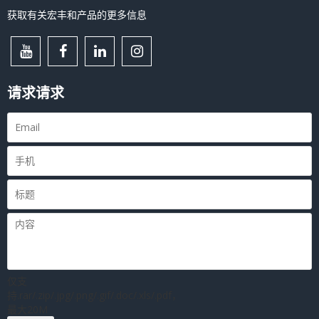
获取有关宏丰和产品的更多信息
请求请求
仅支
持.rar/.zip/.jpg/.png/.gif/.doc/.xls/.pdf，
最大20M