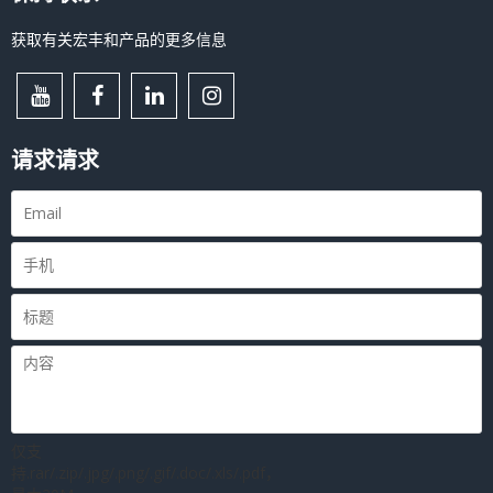
获取有关宏丰和产品的更多信息
请求请求
仅支
持.rar/.zip/.jpg/.png/.gif/.doc/.xls/.pdf，