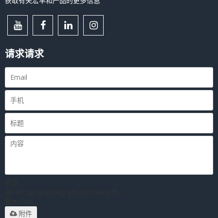
获取有关宏丰和产品的更多信息
请求请求
仅支
持.rar/.zip/.jpg/.png/.gif/.doc/.xls/.pdf，
最大20M
附件