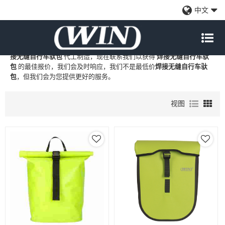
焊接无缝自行车驮包
中文
WIN
是
焊接无缝自行车驮包
的专业中国制造商和供应商，我们提供定
制批发
焊接无缝自行车驮包
工厂、自有品牌
焊接无缝自行车驮包
和
焊
接无缝自行车驮包
代工制造，现在联系我们以获得
焊接无缝自行车驮
包
的最佳报价，我们会及时响应，我们不是最低价
焊接无缝自行车驮
包
，但我们会为您提供更好的服务。
视图