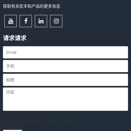
获取有关宏丰和产品的更多信息
请求请求
仅支
持.rar/.zip/.jpg/.png/.gif/.doc/.xls/.pdf，
最大20M