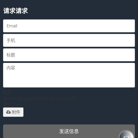
请求请求
仅支
持.rar/.zip/.jpg/.png/.gif/.doc/.xls/.pdf，
最大20M
附件
发送信息