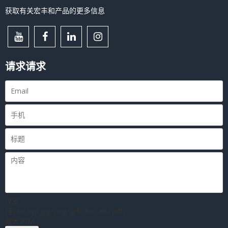
获取有关宏丰和产品的更多信息
请求请求
仅支
持.rar/.zip/.jpg/.png/.gif/.doc/.xls/.pdf，
最大20M