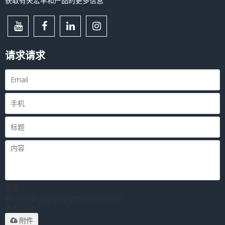
获取有关宏丰和产品的更多信息
请求请求
仅支
持.rar/.zip/.jpg/.png/.gif/.doc/.xls/.pdf，
最大20M
附件