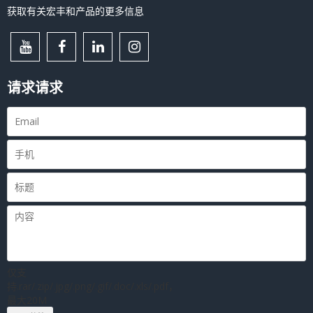
获取有关宏丰和产品的更多信息
请求请求
仅支
持.rar/.zip/.jpg/.png/.gif/.doc/.xls/.pdf，
最大20M