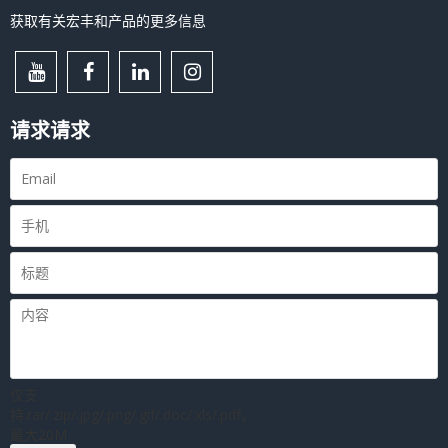
获取有关宏丰和产品的更多信息
请求请求
仅支
持.rar/.zip/.jpg/.png/.gif/.doc/.xls/.pdf，
最大20M