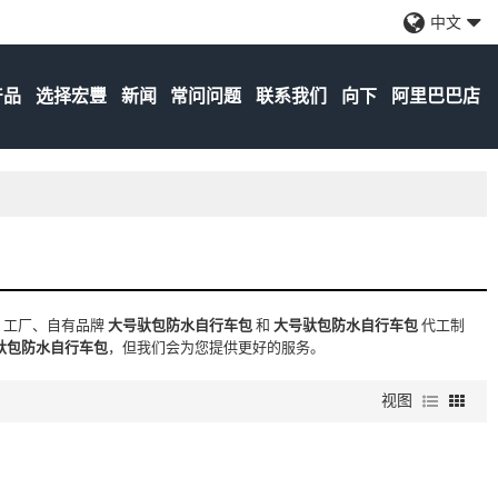
中文
产品
选择宏豐
新闻
常问问题
联系我们
向下
阿里巴巴店
包
工厂、自有品牌
大号驮包防水自行车包
和
大号驮包防水自行车包
代工制
驮包防水自行车包
，但我们会为您提供更好的服务。
视图