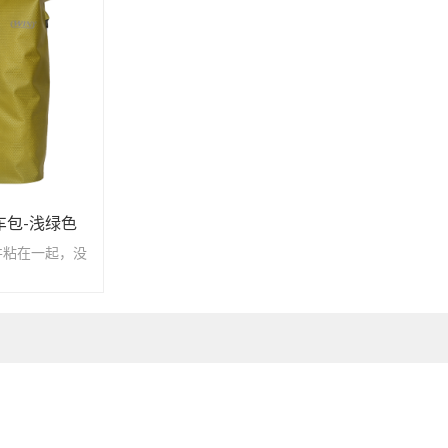
车包-浅绿色
并粘在一起，没