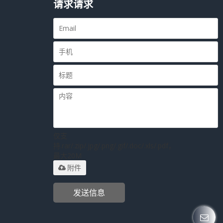
请求请求
仅支
持.rar/.zip/.jpg/.png/.gif/.doc/.xls/.pdf，
最大20M
附件
发送信息