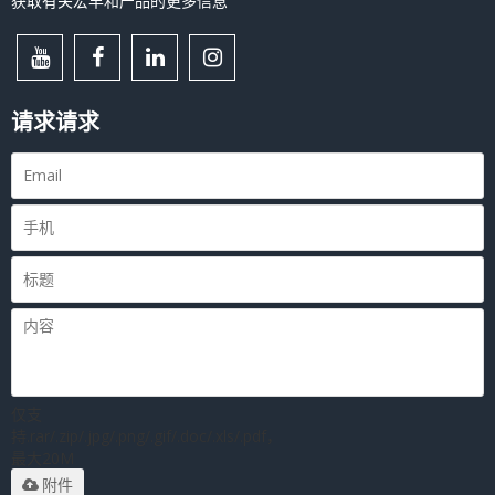
获取有关宏丰和产品的更多信息
请求请求
仅支
持.rar/.zip/.jpg/.png/.gif/.doc/.xls/.pdf，
最大20M
附件