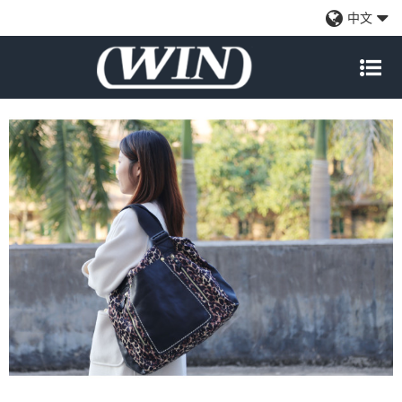
缎面+皮革豹纹系列女士手提包、手提包、背包
中文