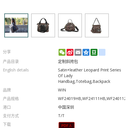
WeChat
Sina
Email
Qzone
Douban
renren
分享
Weibo
产品目录
定制斜挎包
English details
Satin+leather Leopard Print Series
Of Lady
Handbag,Totebag,Backpack
品牌
WIN
产品规格
WF24019HB,WF24111HB,WF240112
港口
中国深圳
支付方式
T/T
下载