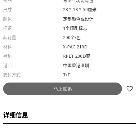
物品
青少年功能背包
尺寸
28 * 18 * 50厘米
颜色
定制颜色或设计
标识
1个印刷标志
起订量
200个/色
材料
X-PAC 210D
衬垫
RPET 200D聚
港口
中国香港深圳
支付方式
T/T
马上联系
详细信息