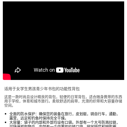
适用于女学生男孩青少年书包的功能性背包
这是一款时尚且设计精良的背包，轻便的日常背包，适合随身携带的东西
用于学校，体育和城市旅行。柔软舒适的肩带，光滑的织带和大容量存储
空间。
全面的防水保护：确保您的装备在旅行，皮划艇，骑自行车，通勤，
露营，远足和钓鱼时保持完全干燥。
大容量：袋子的内部和外部均设有口袋。外部有一个大号防溅拉链，
可快速抓取物品，内部有一个内置的拉链口袋，网状隔层和钥匙圈。