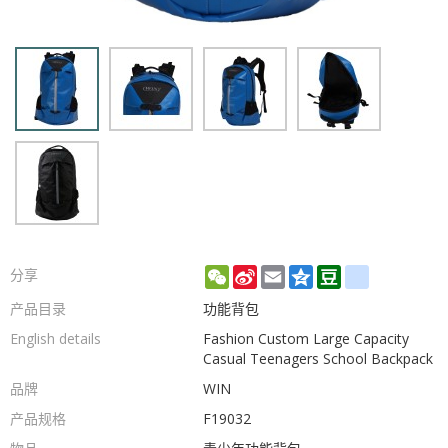
WeChat
Sina
Email
Qzone
Douban
renren
分享
Weibo
产品目录
功能背包
English details
Fashion Custom Large Capacity
Casual Teenagers School Backpack
品牌
WIN
产品规格
F19032