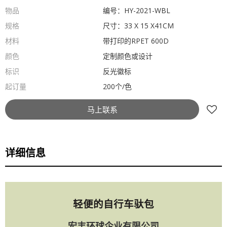
物品
编号：HY-2021-WBL
规格
尺寸：33 X 15 X41CM
材料
带打印的RPET 600D
颜色
定制颜色或设计
标识
反光徽标
起订量
200个/色
马上联系
详细信息
轻便的自行车驮包
宏丰环球企业有限公司