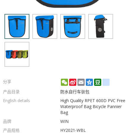
WeChat
Sina
Email
Qzone
Douban
renren
分享
Weibo
产品目录
防水自行车驮包
English details
High Quality RPET 600D PVC Free
Waterproof Bag Bicycle Pannier
Bag
品牌
WIN
产品规格
HY2021-WBL