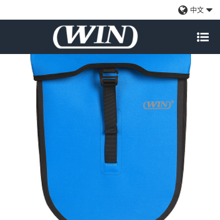
轻质自行车驮包蓝色
中文