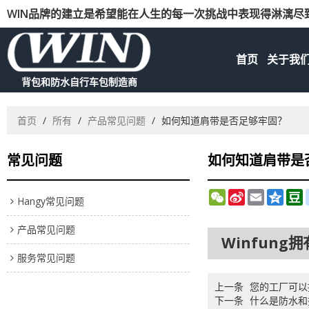
WIN品牌的建立是希望能在人生的每一次挑战中表现得淋漓尽
首页
关于我
背包和防水自行车包制造商
首页
/
所有
/
产品常见问题
/
如何知道肩带是否足够牢固？
常见问题
如何知道肩带是
WeChat
Sina
Email
Qzon
D
Hangy常见问题
Weibo
产品常见问题
Winfun
服务常见问题
上一条
您的工厂可以
下一条
什么是防水和