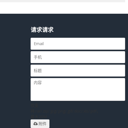
请求请求
仅支
持.rar/.zip/.jpg/.png/.gif/.doc/.xls/.pdf，
最大20M
附件