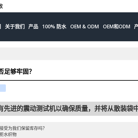
致
们
关于我们
产品
100% 防水
OEM & ODM
OEM和ODM
否足够牢固？
e
ouban
renren
g拥有先进的震动测试机以确保质量，并将从散装
接受为我们保留库存吗？
拒水织物