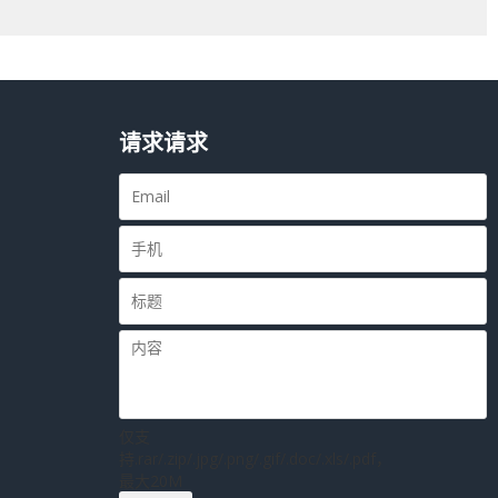
请求请求
仅支
持.rar/.zip/.jpg/.png/.gif/.doc/.xls/.pdf，
最大20M