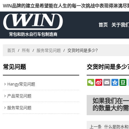
WIN品牌的建立是希望能在人生的每一次挑战中表现得淋漓尽
首页
关于我
背包和防水自行车包制造商
首页
/
所有
/
服务常见问题
/
交货时间是多少？
常见问题
交货时间是多少
WeChat
Sina
Email
Qzon
D
Hangy常见问题
Weibo
产品常见问题
如果我们在一
服务常见问题
的数量大约需要
上一条
什么是防水和