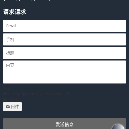
请求请求
仅支
持.rar/.zip/.jpg/.png/.gif/.doc/.xls/.pdf，
最大20M
附件
发送信息